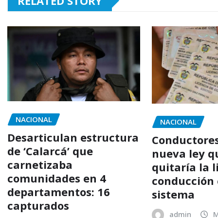
RELATED STORY
NACIONAL
NACIONAL
Desarticulan estructura
Conductores
de ‘Calarcá’ que
nueva ley q
carnetizaba
quitaría la 
comunidades en 4
conducción
departamentos: 16
sistema
capturados
admin
M