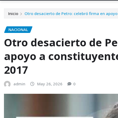
Inicio
Otro desacierto de Petro: celebró firma en apoyo
NACIONAL
Otro desacierto de Pe
apoyo a constituyente
2017
admin
May 26, 2026
0